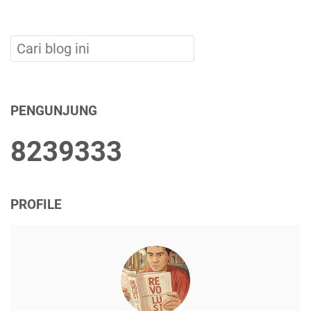
PENGUNJUNG
8
2
3
9
3
3
3
PROFILE