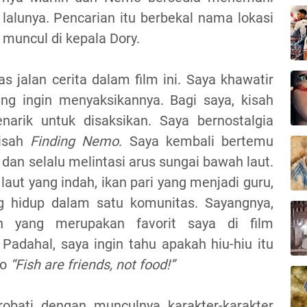
lunya. Pencarian itu berbekal nama lokasi
a muncul di kepala Dory.
s jalan cerita dalam film ini. Saya khawatir
ng ingin menyaksikannya. Bagi saya, kisah
arik untuk disaksikan. Saya bernostalgia
kisah
Finding Nemo
. Saya kembali bertemu
 dan selalu melintasi arus sungai bawah laut.
aut yang indah, ikan pari yang menjadi guru,
g hidup dalam satu komunitas. Sayangnya,
an yang merupakan favorit saya di film
 Padahal, saya ingin tahu apakah hiu-hiu itu
to
“Fish are friends, not food!”
obati dengan munculnya karakter-karakter