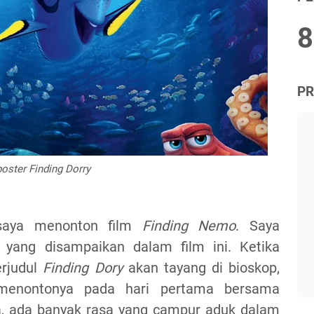
8
PR
poster Finding Dorry
 saya menonton film
Finding Nemo
. Saya
 yang disampaikan dalam film ini. Ketika
erjudul
Finding Dory
akan tayang di bioskop,
menontonya pada hari pertama bersama
a, ada banyak rasa yang campur aduk dalam