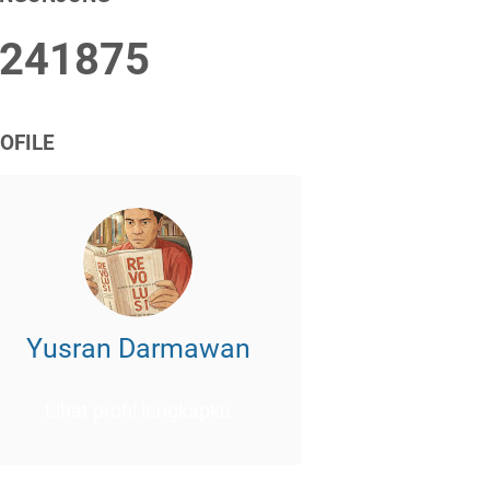
2
4
1
8
7
5
OFILE
Yusran Darmawan
Lihat profil lengkapku