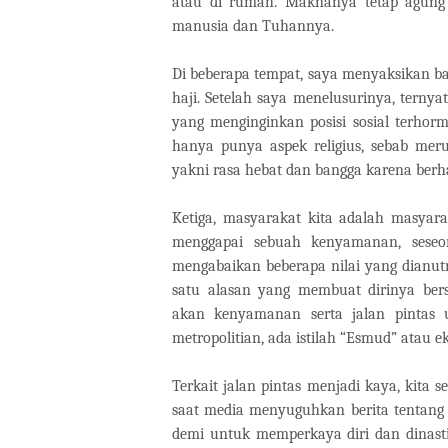
atau di rumah. Maknanya tetap agung 
manusia dan Tuhannya.
Di beberapa tempat, saya menyaksikan b
haji. Setelah saya menelusurinya, ternya
yang menginginkan posisi sosial terhorma
hanya punya aspek religius, sebab mer
yakni rasa hebat dan bangga karena berha
Ketiga, masyarakat kita adalah masyar
menggapai sebuah kenyamanan, seseo
mengabaikan beberapa nilai yang dianut
satu alasan yang membuat dirinya ber
akan kenyamanan serta jalan pintas
metropolitian, ada istilah “Esmud” atau e
Terkait jalan pintas menjadi kaya, kita 
saat media menyuguhkan berita tentang 
demi untuk memperkaya diri dan dinasti