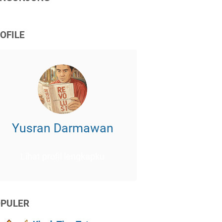
OFILE
Yusran Darmawan
Lihat profil lengkapku
PULER