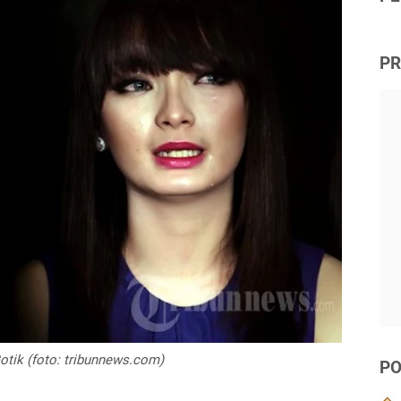
PR
otik (foto: tribunnews.com)
PO