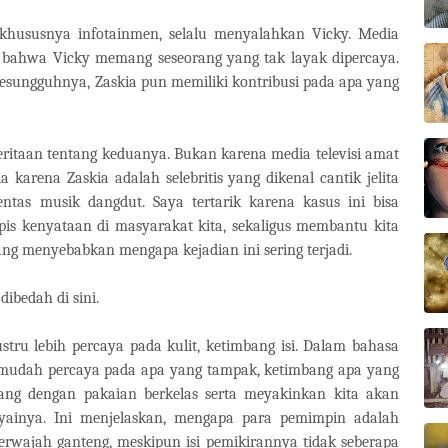
 khususnya infotainmen, selalu menyalahkan Vicky. Media
 bahwa Vicky memang seseorang yang tak layak dipercaya.
esungguhnya, Zaskia pun memiliki kontribusi pada apa yang
ritaan tentang keduanya. Bukan karena media televisi amat
 karena Zaskia adalah selebritis yang dikenal cantik jelita
ntas musik dangdut. Saya tertarik karena kasus ini bisa
pis kenyataan di masyarakat kita, sekaligus membantu kita
g menyebabkan mengapa kejadian ini sering terjadi.
ibedah di sini.
tru lebih percaya pada kulit, ketimbang isi. Dalam bahasa
h mudah percaya pada apa yang tampak, ketimbang apa yang
tang dengan pakaian berkelas serta meyakinkan kita akan
yainya. Ini menjelaskan, mengapa para pemimpin adalah
erwajah ganteng, meskipun isi pemikirannya tidak seberapa