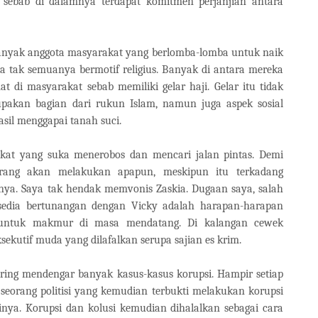
sebab di dalamnya terdapat komitmen perjanjian antara
anyak anggota masyarakat yang berlomba-lomba untuk naik
ta tak semuanya bermotif religius. Banyak di antara mereka
t di masyarakat sebab memiliki gelar haji. Gelar itu tidak
upakan bagian dari rukun Islam, namun juga aspek sosial
sil menggapai tanah suci.
akat yang suka menerobos dan mencari jalan pintas. Demi
rang akan melakukan apapun, meskipun itu terkadang
nya. Saya tak hendak memvonis Zaskia. Dugaan saya, salah
sedia bertunangan dengan Vicky adalah harapan-harapan
 untuk makmur di masa mendatang. Di kalangan cewek
ksekutif muda yang dilafalkan serupa sajian es krim.
sering mendengar banyak kasus-kasus korupsi. Hampir setiap
seorang politisi yang kemudian terbukti melakukan korupsi
nya. Korupsi dan kolusi kemudian dihalalkan sebagai cara