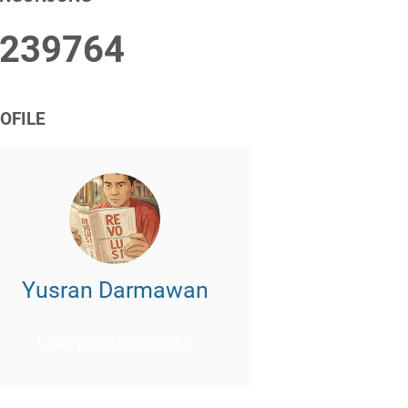
2
3
9
7
6
4
OFILE
Yusran Darmawan
Lihat profil lengkapku