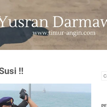
usi !!
P