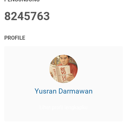
8
2
4
5
7
6
3
PROFILE
Yusran Darmawan
Lihat profil lengkapku