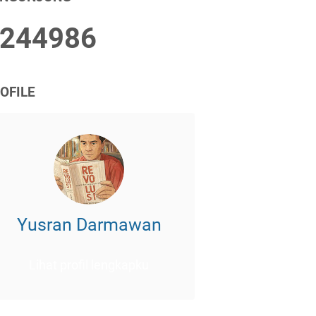
2
4
4
9
8
6
OFILE
Yusran Darmawan
Lihat profil lengkapku