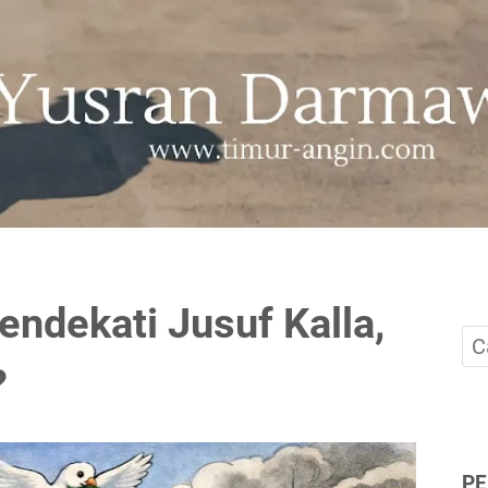
ndekati Jusuf Kalla,
?
P