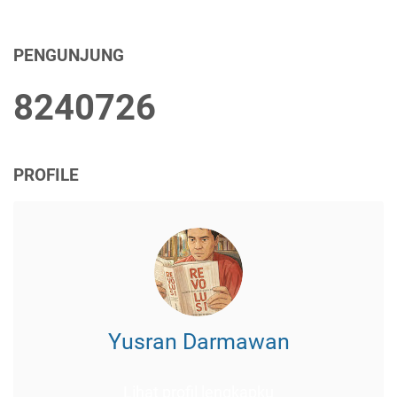
PENGUNJUNG
8
2
4
0
7
2
6
PROFILE
Yusran Darmawan
Lihat profil lengkapku