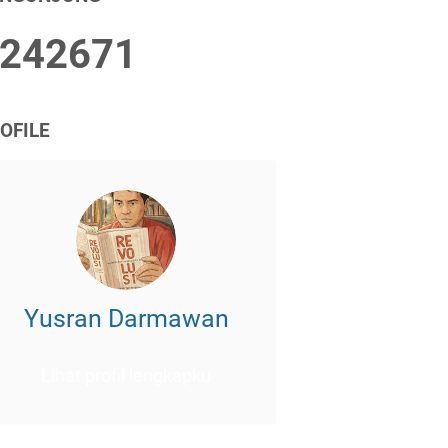
2
4
2
6
7
1
OFILE
Yusran Darmawan
Lihat profil lengkapku