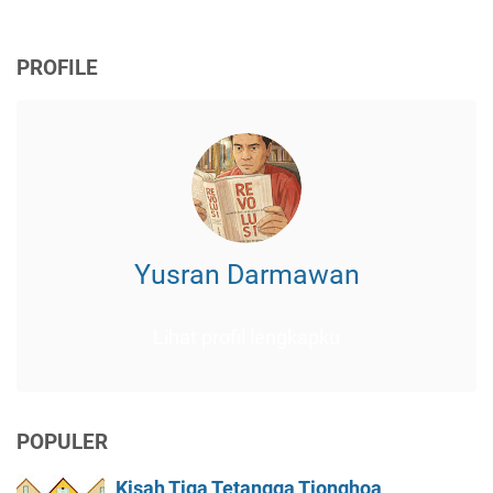
PROFILE
Yusran Darmawan
Lihat profil lengkapku
POPULER
Kisah Tiga Tetangga Tionghoa