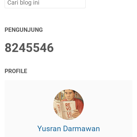
PENGUNJUNG
8
2
4
5
5
4
6
PROFILE
Yusran Darmawan