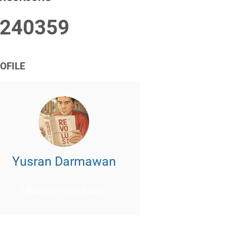
2
4
0
3
5
9
OFILE
Yusran Darmawan
Lihat profil lengkapku