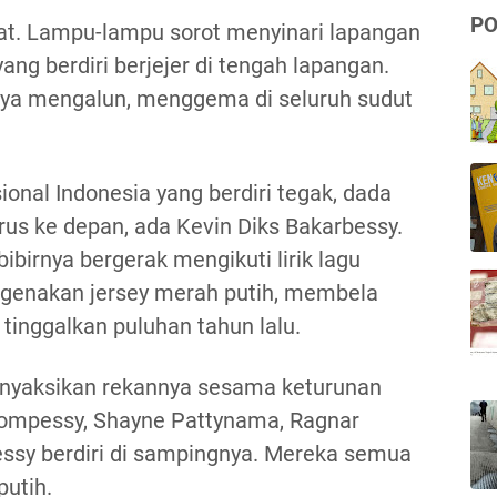
PO
at. Lampu-lampu sorot menyinari lapangan
ang berdiri berjejer di tengah lapangan.
ya mengalun, menggema di seluruh sudut
onal Indonesia yang berdiri tegak, dada
s ke depan, ada Kevin Diks Bakarbessy.
ibirnya bergerak mengikuti lirik lagu
ngenakan jersey merah putih, membela
inggalkan puluhan tahun lalu.
 menyaksikan rekannya sesama keturunan
atompessy, Shayne Pattynama, Ragnar
ssy berdiri di sampingnya. Mereka semua
utih.