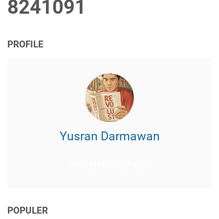
8
2
4
1
0
9
1
PROFILE
Yusran Darmawan
Lihat profil lengkapku
POPULER