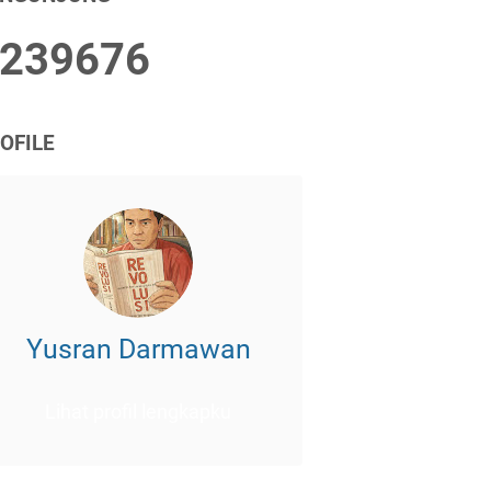
2
3
9
6
7
6
OFILE
Yusran Darmawan
Lihat profil lengkapku