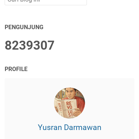
PENGUNJUNG
8
2
3
9
3
0
7
PROFILE
Yusran Darmawan