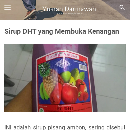
Sirup DHT yang Membuka Kenangan
INI adalah sirup pisang ambon, sering disebut