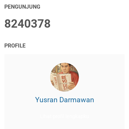
PENGUNJUNG
8
2
4
0
3
7
8
PROFILE
Yusran Darmawan
Lihat profil lengkapku