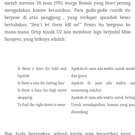
merah merona. Di taun 1993, warga Bosnia yang benci perang
mengadakan kontes kecantikan. Para gadis-gadis cantik itu
berpose di atas panggung , yang terdapat spanduk besar
bertuliskan “Don’t let them kill us!” Pesan itu bergema ke
mana-mana. Grup musik U2 lalu membuat lagu berjudul Miss
Sarajevo, yang liriknya adalah:
Is there a time for kohl and
Apakah di sana ada waktu untuk mask
lipstick
dan gincu
Is there a tme for cutting hair
Apakah di sana ada waktu un
Is there a time for high street
memotong rambut
shopping
Apakah di sana ada waktu untuk belanj
To find the right dress to wear
Untuk mendapatkan busana yang pan
disandang
Bisa Anda bayangkan, sebuah lomba miss kecantikan yang