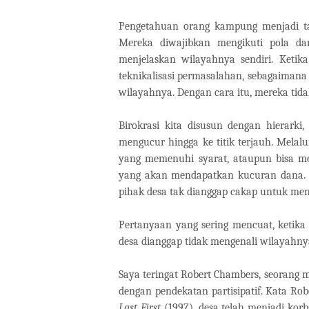
Pengetahuan orang kampung menjadi ta
Mereka diwajibkan mengikuti pola da
menjelaskan wilayahnya sendiri. Ketik
teknikalisasi permasalahan, sebagaimana
wilayahnya. Dengan cara itu, mereka tid
Birokrasi kita disusun dengan hierarki
mengucur hingga ke titik terjauh. Melalu
yang memenuhi syarat, ataupun bisa me
yang akan mendapatkan kucuran dana. Ke
pihak desa tak dianggap cakap untuk men
Pertanyaan yang sering mencuat, ketik
desa dianggap tidak mengenali wilayahnya
Saya teringat Robert Chambers, seorang 
dengan pendekatan partisipatif. Kata R
Last First
(1997), desa telah menjadi kor