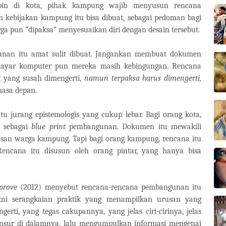
pin di kota, pihak kampung wajib menyusun rencana
 kebijakan kampung itu bisa dibuat, sebagai pedoman bagi
a pun “dipaksa” menyesuaikan diri dengan desain tersebut.
unan itu amat sulit dibuat. Jangankan membuat dokumen
i layar komputer pun mereka masih kebingungan. Rencana
t yang susah dimengerti,
namun terpaksa harus dimengerti,
masa depan.
tu jurang epistemologis yang cukup lebar. Bagi orang kota,
t sebagai
blue print
pembangunan. Dokumen itu mewakili
san warga kampung. Tapi bagi orang kampung, rencana itu
encana itu disusun oleh orang pintar, yang hanya bisa
prove
(2012) menyebut rencana-rencana pembangunan itu
yakni serangkaian praktik yang menampilkan urusan yang
rti, yang tegas cakupannya, yang jelas ciri-cirinya, jelas
unsur di dalamnya, lalu mengumpulkan informasi mengenai