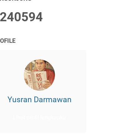
2
4
0
5
9
4
OFILE
Yusran Darmawan
Lihat profil lengkapku