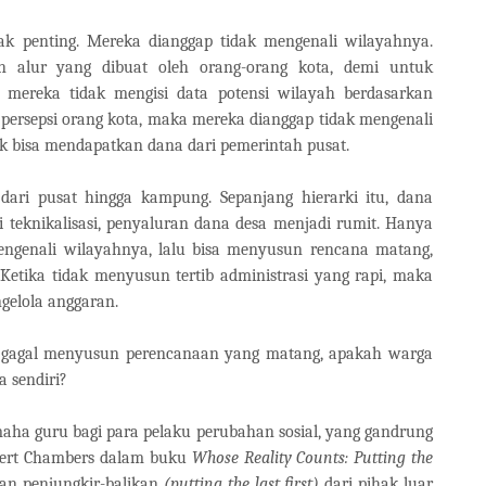
k penting. Mereka dianggap tidak mengenali wilayahnya.
n alur yang dibuat oleh orang-orang kota, demi untuk
a mereka tidak mengisi data potensi wilayah berdasarkan
 persepsi orang kota, maka mereka dianggap tidak mengenali
ak bisa mendapatkan dana dari pemerintah pusat.
, dari pusat hingga kampung. Sepanjang hierarki itu, dana
i teknikalisasi, penyaluran dana desa menjadi rumit. Hanya
ngenali wilayahnya, lalu bisa menyusun rencana matang,
tika tidak menyusun tertib administrasi yang rapi, maka
gelola anggaran.
a gagal menyusun perencanaan yang matang, apakah warga
 sendiri?
maha guru bagi para pelaku perubahan sosial, yang gandrung
obert Chambers dalam buku
Whose Reality Counts: Putting the
ban penjungkir-balikan
(putting the last first)
dari pihak luar