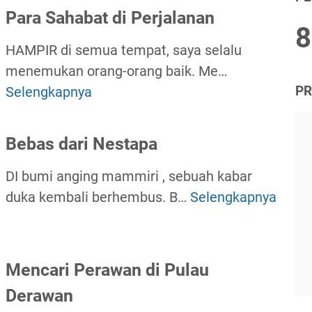
j
Para Sahabat di Perjalanan
8
a
HAMPIR di semua tempat, saya selalu
k
menemukan orang-orang baik. Me…
L
Selengkapnya
PR
P
a
a
u
r
t
Bebas dari Nestapa
a
R
DI bumi anging mammiri , sebuah kabar
S
o
duka kembali berhembus. B…
Selengkapnya
a
m
B
h
a
e
a
n
b
b
t
a
Mencari Perawan di Pulau
a
i
s
Derawan
t
s
d