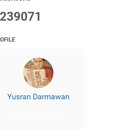
2
3
9
0
7
1
OFILE
Yusran Darmawan
Lihat profil lengkapku