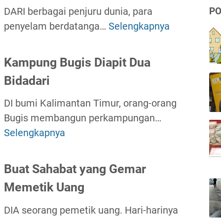
d
d
a
DARI berbagai penjuru dunia, para
PO
i
i
r
penyelam berdatanga…
Selengkapnya
M
P
T
i
e
e
i
N
n
Kampung Bugis Diapit Dua
r
m
e
c
Bidadari
j
u
s
a
a
r
t
r
DI bumi Kalimantan Timur, orang-orang
l
K
a
i
Bugis membangun perkampungan…
a
a
p
P
Selengkapnya
K
n
l
a
e
a
a
i
r
m
Buat Sahabat yang Gemar
n
m
a
p
a
Memetik Uang
w
u
n
a
n
DIA seorang pemetik uang. Hari-harinya
t
n