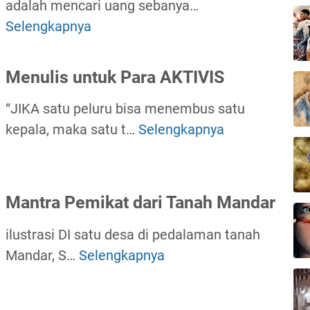
g
adalah mencari uang sebanya…
a
d
B
Selengkapnya
B
n
i
u
u
P
g
a
Menulis untuk Para AKTIVIS
u
i
t
l
s
“JIKA satu peluru bisa menembus satu
S
a
D
kepala, maka satu t…
Selengkapnya
M
a
u
i
e
h
D
a
n
a
e
p
u
b
Mantra Pemikat dari Tanah Mandar
r
i
l
a
a
t
ilustrasi DI satu desa di pedalaman tanah
i
t
w
D
Mandar, S…
Selengkapnya
s
y
M
a
u
u
a
a
n
a
n
n
n