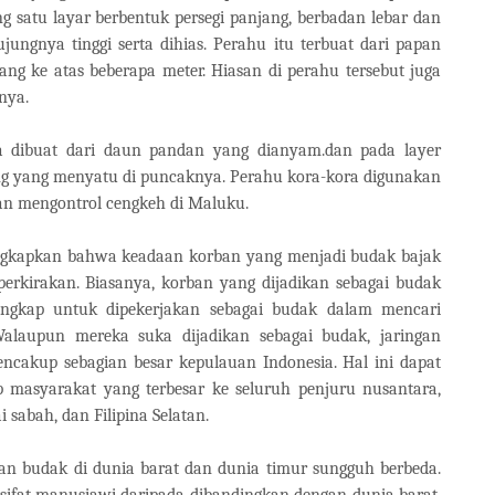
ng satu layar berbentuk persegi panjang, berbadan lebar dan
ungnya tinggi serta dihias. Perahu itu terbuat dari papan
ng ke atas beberapa meter. Hiasan di perahu tersebut juga
nya.
ra dibuat dari daun pandan yang dianyam.dan pada layer
ang yang menyatu di puncaknya. Perahu kora-kora digunakan
an mengontrol cengkeh di Maluku.
ungkapkan bahwa keadaan korban yang menjadi budak bajak
perkirakan. Biasanya, korban yang dijadikan sebagai budak
angkap untuk dipekerjakan sebagai budak dalam mencari
alaupun mereka suka dijadikan sebagai budak, jaringan
cakup sebagian besar kepulauan Indonesia. Hal ini dapat
p masyarakat yang terbesar ke seluruh penjuru nusantara,
sabah, dan Filipina Selatan.
uan budak di dunia barat dan dunia timur sungguh berbeda.
rsifat manusiawi daripada dibandingkan dengan dunia barat.