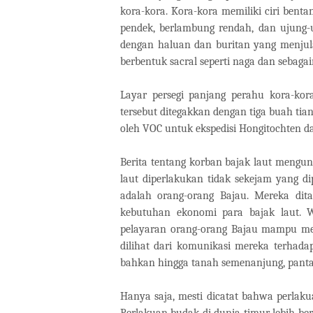
kora-kora. Kora-kora memiliki ciri benta
pendek, berlambung rendah, dan ujung-uj
dengan haluan dan buritan yang menjula
berbentuk sacral seperti naga dan sebagai
Layar persegi panjang perahu kora-ko
tersebut ditegakkan dengan tiga buah ti
oleh VOC untuk ekspedisi Hongitochten d
Berita tentang korban bajak laut meng
laut diperlakukan tidak sekejam yang di
adalah orang-orang Bajau. Mereka dit
kebutuhan ekonomi para bajak laut. W
pelayaran orang-orang Bajau mampu men
dilihat dari komunikasi mereka terhada
bahkan hingga tanah semenanjung, pantai 
Hanya saja, mesti dicatat bahwa perlak
Perlakuan budak di dunia timur lebih be