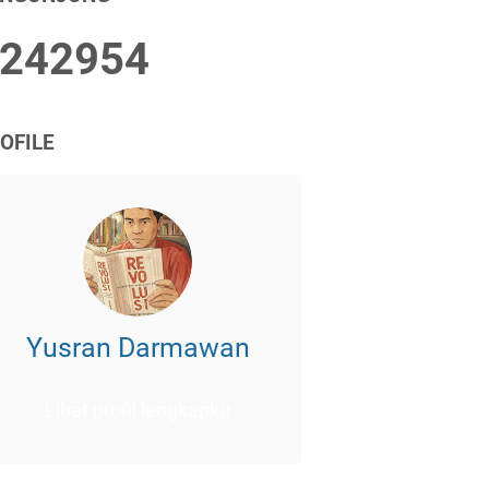
2
4
2
9
5
4
OFILE
Yusran Darmawan
Lihat profil lengkapku