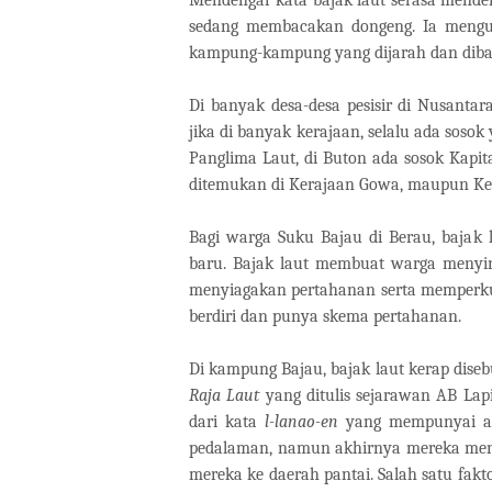
sedang membacakan dongeng. Ia mengu
kampung-kampung yang dijarah dan dibaka
Di banyak desa-desa pesisir di Nusanta
jika di banyak kerajaan, selalu ada soso
Panglima Laut, di Buton ada sosok Kapita
ditemukan di Kerajaan Gowa, maupun Ke
Bagi warga Suku Bajau di Berau, bajak
baru. Bajak laut membuat warga menyi
menyiagakan pertahanan serta memperkua
berdiri dan punya skema pertahanan.
Di kampung Bajau, bajak laut kerap dise
Raja Laut
yang ditulis sejarawan AB Lap
dari kata
l-lanao-en
yang mempunyai art
pedalaman, namun akhirnya mereka meny
mereka ke daerah pantai. Salah satu fakt