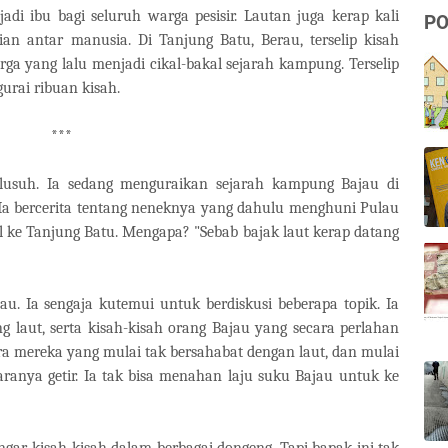
i ibu bagi seluruh warga pesisir. Lautan juga kerap kali
PO
ian antar manusia. Di Tanjung Batu, Berau, terselip kisah
rga yang lalu menjadi cikal-bakal sejarah kampung. Terselip
urai ribuan kisah.
***
usuh. Ia sedang menguraikan sejarah kampung Bajau di
 Ia bercerita tentang neneknya yang dahulu menghuni Pulau
 ke Tanjung Batu. Mengapa? "Sebab bajak laut kerap datang
u. Ia sengaja kutemui untuk berdiskusi beberapa topik. Ia
g laut, serta kisah-kisah orang Bajau yang secara perlahan
ra mereka yang mulai tak bersahabat dengan laut, dan mulai
aranya getir. Ia tak bisa menahan laju suku Bajau untuk ke
gar kisah-kisah dalam berbagai dongeng. Tapi bapak ini tak