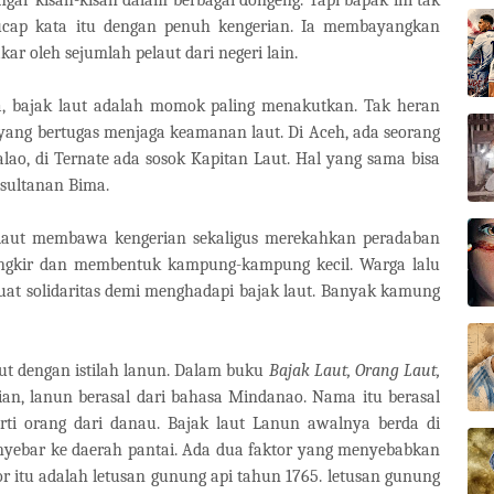
cap kata itu dengan penuh kengerian. Ia membayangkan
r oleh sejumlah pelaut dari negeri lain.
ra, bajak laut adalah momok paling menakutkan. Tak heran
k yang bertugas menjaga keamanan laut. Di Aceh, ada seorang
lao, di Ternate ada sosok Kapitan Laut. Hal yang sama bisa
sultanan Bima.
 laut membawa kengerian sekaligus merekahkan peradaban
ngkir dan membentuk kampung-kampung kecil. Warga lalu
t solidaritas demi menghadapi bajak laut. Banyak kamung
but dengan istilah lanun. Dalam buku
Bajak Laut, Orang Laut,
ian, lanun berasal dari bahasa Mindanao. Nama itu berasal
i orang dari danau. Bajak laut Lanun awalnya berda di
ebar ke daerah pantai. Ada dua faktor yang menyebabkan
or itu adalah letusan gunung api tahun 1765. letusan gunung