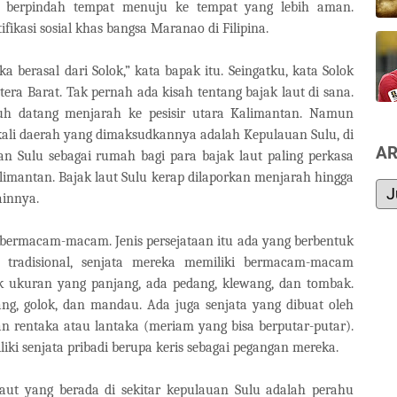
 berpindah tempat menuju ke tempat yang lebih aman.
fikasi sosial khas bangsa Maranao di Filipina.
a berasal dari Solok,” kata bapak itu. Seingatku, kata Solok
ra Barat. Tak pernah ada kisah tentang bajak laut di sana.
uh datang menjarah ke pesisir utara Kalimantan. Namun
kali daerah yang dimaksudkannya adalah Kepulauan Sulu, di
AR
an Sulu sebagai rumah bagi para bajak laut paling perkasa
limantan. Bajak laut Sulu kerap dilaporkan menjarah hingga
ainnya.
 bermacam-macam. Jenis persejataan itu ada yang berbentuk
a tradisional, senjata mereka memiliki bermacam-macam
k ukuran yang panjang, ada pedang, klewang, dan tombak.
ng, golok, dan mandau. Ada juga senjata yang dibuat oleh
dan rentaka atau lantaka (meriam yang bisa berputar-putar).
ki senjata pribadi berupa keris sebagai pegangan mereka.
laut yang berada di sekitar kepulauan Sulu adalah perahu