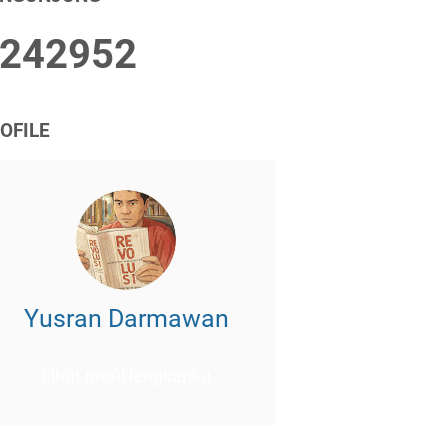
2
4
2
9
5
2
OFILE
Yusran Darmawan
Lihat profil lengkapku