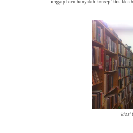
anggap baru hanyalah konsep ‘kios-kios b
'kios'