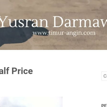
lf Price
P