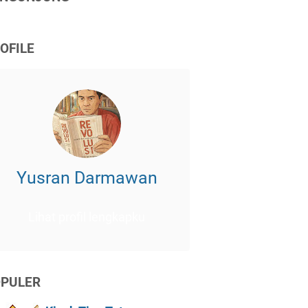
OFILE
Yusran Darmawan
Lihat profil lengkapku
PULER