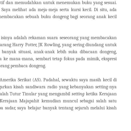
reatif dan memudahkan untuk menemukan buku yang sesuai.
Saya melihat ada meja-meja serta kursi kecil. Di situ, ada
 membacakan sebuah buku dongeng bagi seorang anak kecil
g isinya adalah rekaman suara seseorang yang membacakan
garang Harry Potter, JK Rowling, yang sering diundang untuk
anyak situasi, anak-anak lebih suka dibacaan dongeng,
a ke mana-mana, sembari tetap fokus pada mimik, ekspresi
eorang pembaca dongeng.
Amerika Serikat (AS). Padahal, sewaktu saya masih kecil di
garkan kisah sandiwara radio yang kebanyakan setting-nya
adalah Tutur Tinular yang mengambil
setting
ketika Kerajaan
u Kerajaan Majapahit kemudian muncul sebagai salah satu
a sadar, saya belajar banyak tentang sejarah melalui kisah