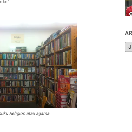
uku’.
AR
 buku Religion atau agama