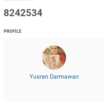
8
2
4
2
5
3
4
PROFILE
Yusran Darmawan
Lihat profil lengkapku