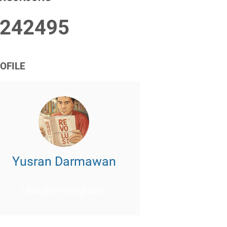
2
4
2
4
9
5
OFILE
Yusran Darmawan
Lihat profil lengkapku