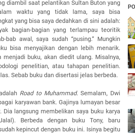
ng diambil saat pelantikan Sultan Buton yang
PO
dalam waktu yang tidak lama, saya bisa
ngkat yang bisa saya dedahkan di sini adalah:
yak bagian-bagian yang terlampau teoritik
b-bab awal, saya sudah “pusing.” Mungkin
buku bisa menyajikan dengan lebih menarik.
h menjadi buku, akan diedit ulang. Misalnya,
logi penelitian, atau tahapan penelitian.
kilas. Sebab buku dan disertasi jelas berbeda.
 adalah
Road to Muhammad.
Semalam, Dwi
agai karyawan bank. Gajinya lumayan besar
).
Dia langsung membelikan saya buku karya
Jalal). Berbeda dengan buku Tony, baru
dah kepincut dengan buku ini. Isinya begitu