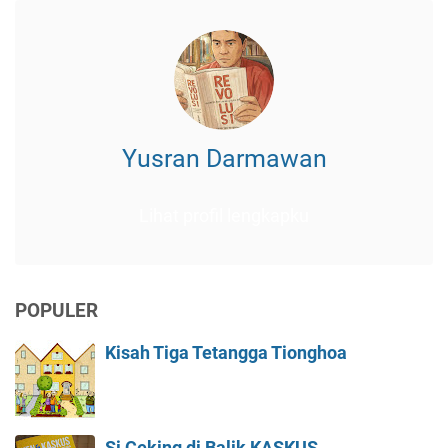
Yusran Darmawan
Lihat profil lengkapku
POPULER
Kisah Tiga Tetangga Tionghoa
Si Ceking di Balik KASKUS