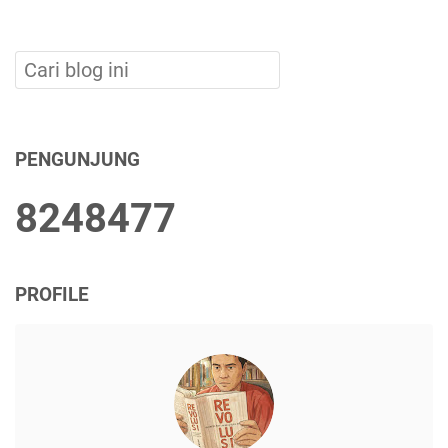
PENGUNJUNG
8
2
4
8
4
7
7
PROFILE