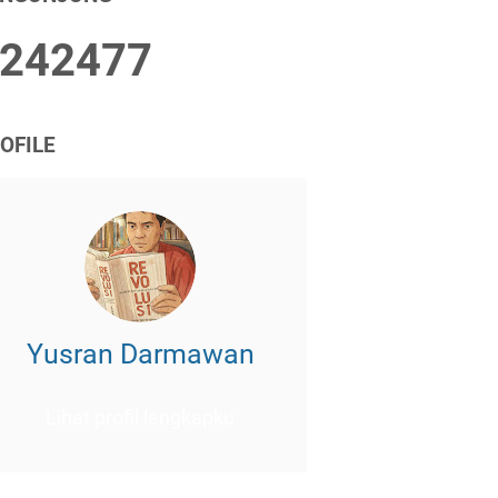
2
4
2
4
7
7
OFILE
Yusran Darmawan
Lihat profil lengkapku