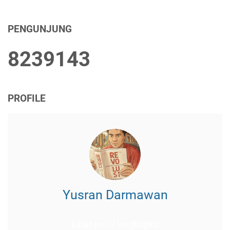
PENGUNJUNG
8
2
3
9
1
4
3
PROFILE
Yusran Darmawan
Lihat profil lengkapku