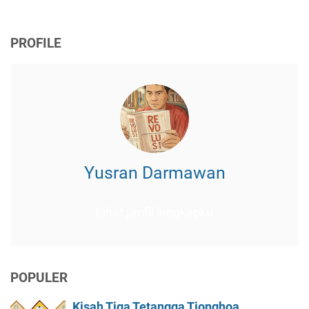
PROFILE
Yusran Darmawan
Lihat profil lengkapku
POPULER
Kisah Tiga Tetangga Tionghoa