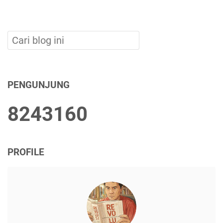
PENGUNJUNG
8
2
4
3
1
6
0
PROFILE