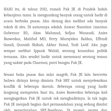
HARI itu, di tahun 2011, rumah Pak JK di Pondok Indah
kebanjiran tamu. Ia mengundang banyak orang untuk hadir di
acara berbuka puasa. Aku datang dan melihat ada banyak
tokoh di situ. Di antaranya adalah Anwar Nasution (mantan
Gubernur BI), Aksa Mahmud, Sofjan Wanandi, Anies
Baswedan, Mahfud MD, Ferry Mursyidan Baldan, Effendi
Gazali, Quraish Shihab, Akbar Faizal, Yudi Latif. Aku juga
sempat melihat Ippank Wahid, seorang konsultan politik
ternama. Aku sendiri hadir untuk menemani seorang teman
yang naksir pada Chaerani, putri bungsu Pak JK.
Seusai buka puasa dan salat magrib, Pak JK lalu bercerita
bahwa dirinya kerap diminta Pak SBY untuk menyelesaikan
konflik di beberapa daerah. Beberapa orang yang hadir
langsung memprotes. Saat itu, Anies Baswedan beberapa kali
mengingatkan Pak JK untuk tak menghadirinya. Ia tak ingin
Pak JK menjadi bagian dari permasalahan yang sedang disulut
oleh pemerintahan SBY-Boediono. Di tengah protes dan