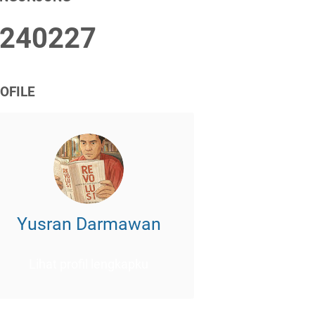
2
4
0
2
2
7
OFILE
Yusran Darmawan
Lihat profil lengkapku