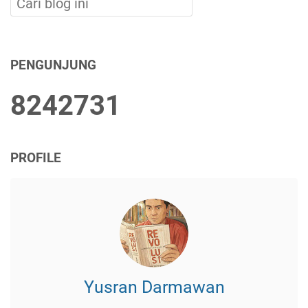
PENGUNJUNG
8
2
4
2
7
3
1
PROFILE
Yusran Darmawan