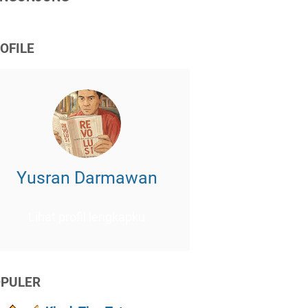
OFILE
Yusran Darmawan
Lihat profil lengkapku
PULER