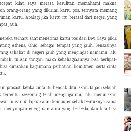
secepat kilat, saya merasa kesulitan memahami makna
on orang-orang yang dikirimi kartu pos, ternyata memang
riman kartu. Apalagi jika kartu itu berasal dari negeri yang
mpat jauh.
reka terharu saat menerima kartu pos dari Dwi. Saya pikir,
ntang Athens, Ohio, sebagai tempat yang jauh. Sensasinya
rang sahabat di negeri jauh yang mengingat namamu lalu
ambahi tulisan tangan, maka kebahagiaannya bisa berlipat-
, bisa dirasakan bagaimana perhatian, komitmen, serta cinta
tu.
m prasasti ketika cinta itu hendak dituliskan. Ia jadi sebuah
ertentu, seseorang telah mengingatmu, lalu menuliskan
lewat tulisan di laptop atau komputer sebab bentuknya sama
, menyimpan energi dan aura yang berbeda, dan kita bisa