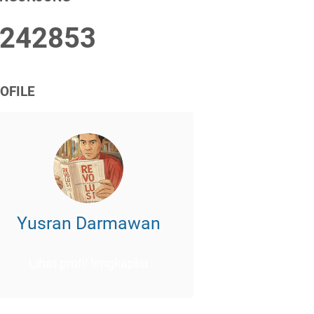
2
4
2
8
5
3
OFILE
Yusran Darmawan
Lihat profil lengkapku