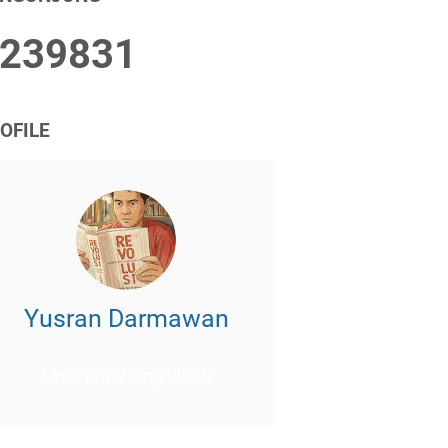
2
3
9
8
3
1
OFILE
Yusran Darmawan
Lihat profil lengkapku