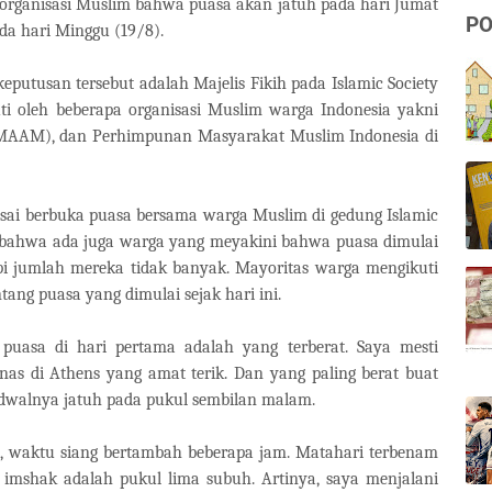
rganisasi Muslim bahwa puasa akan jatuh pada hari Jumat
PO
da hari Minggu (19/8).
putusan tersebut adalah Majelis Fikih pada Islamic Society
ti oleh beberapa organisasi Muslim warga Indonesia yakni
(IMAAM), dan Perhimpunan Masyarakat Muslim Indonesia di
selesai berbuka puasa bersama warga Muslim di gedung Islamic
i bahwa ada juga warga yang meyakini bahwa puasa dimulai
api jumlah mereka tidak banyak. Mayoritas warga mengikuti
tang puasa yang dimulai sejak hari ini.
puasa di hari pertama adalah yang terberat. Saya mesti
s di Athens yang amat terik. Dan yang paling berat buat
adwalnya jatuh pada pukul sembilan malam.
, waktu siang bertambah beberapa jam. Matahari terbenam
imshak adalah pukul lima subuh. Artinya, saya menjalani