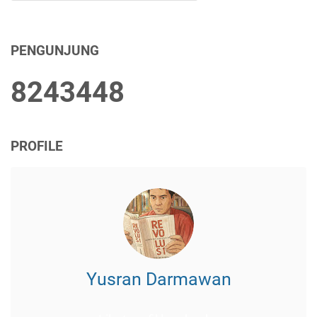
PENGUNJUNG
8
2
4
3
4
4
8
PROFILE
Yusran Darmawan