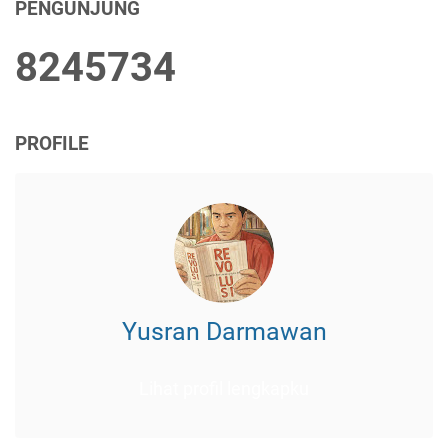
PENGUNJUNG
8
2
4
5
7
3
4
PROFILE
Yusran Darmawan
Lihat profil lengkapku