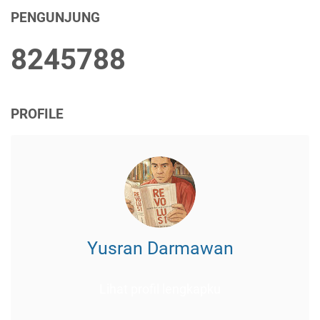
PENGUNJUNG
8
2
4
5
7
8
8
PROFILE
Yusran Darmawan
Lihat profil lengkapku