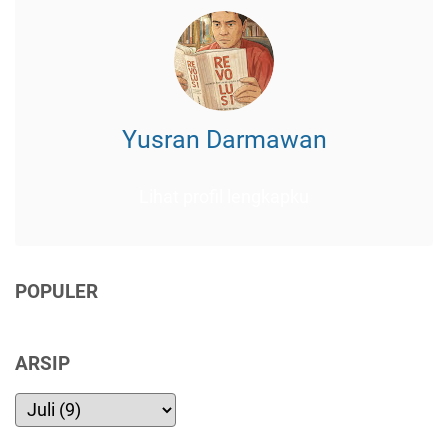
Yusran Darmawan
Lihat profil lengkapku
POPULER
ARSIP