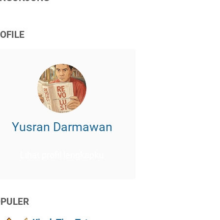
OFILE
Yusran Darmawan
Lihat profil lengkapku
PULER