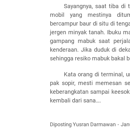
Sayangnya, saat tiba di 
mobil yang mestinya ditu
bercampur baur di situ di ten
jergen minyak tanah. Ibuku ma
gampang mabuk saat perjala
kenderaan. Jika duduk di deka
sehingga resiko mabuk bakal b
Kata orang di terminal,
pak sopir, mesti memesan s
keberangkatan sampai keesokan
kembali dari
sana
….
Diposting Yusran Darmawan
Jan