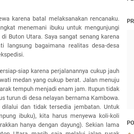
ecewa karena batal melaksanakan rencanaku.
PR
rangkat menemani ibuku untuk mengunjungi
di Buton Utara. Saya sangat senang karena
 langsung bagaimana realitas desa-desa
kspedisi.
ersiap-siap karena perjalanannya cukup jauh
ewati
medan
yang cukup berat. Jalan menuju
jarak tempuh menjadi enam jam. Itupun tidak
us turun di desa nelayan bernama Kambowa.
dilalui dan tidak tersedia jembatan. Untuk
pung ibuku), kita harus menyewa koli-koli
PO
gerakkan hanya dengan dayung). Sekian lama
on Utara masih saja melalui jalan rusak