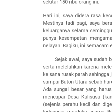
sekitar 150 ribu orang ini.
Hari ini, saya didera rasa k
Mestinya tadi pagi, saya be
keluarganya selama seminggu 
punya kesempatan mengamati
nelayan. Bagiku, ini semacam e
Sejak awal, saya sudah b
serta melelahkan karena mel
ke
sana
rusak parah sehingga 
sampai Buton Utara sebab har
Ada
sungai besar yang harus 
mencapai Desa Kulisusu (kam
(sejenis perahu kecil dan di
Indonesia
merdeka, warga But