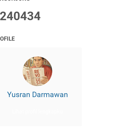
2
4
0
4
3
4
OFILE
Yusran Darmawan
Lihat profil lengkapku