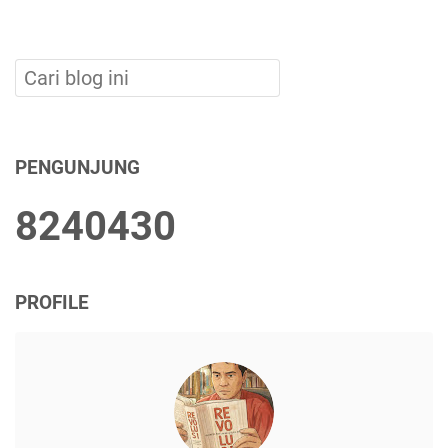
PENGUNJUNG
8
2
4
0
4
3
0
PROFILE