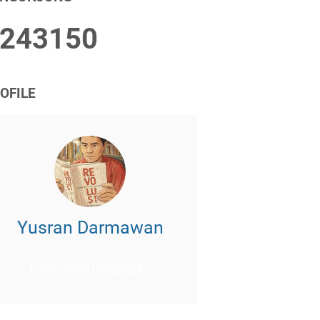
2
4
3
1
5
0
OFILE
Yusran Darmawan
Lihat profil lengkapku