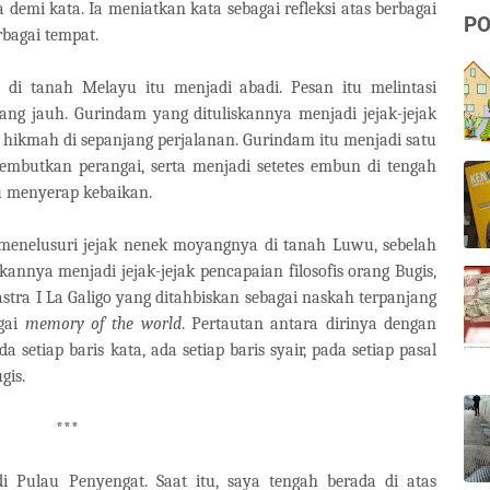
 demi kata. Ia meniatkan kata sebagai refleksi atas berbagai
PO
bagai tempat.
 di tanah Melayu itu menjadi abadi. Pesan itu melintasi
yang jauh. Gurindam yang dituliskannya menjadi jejak-jejak
hikmah di sepanjang perjalanan. Gurindam itu menjadi satu
mbutkan perangai, serta menjadi setetes embun di tengah
u menyerap kebaikan.
h menelusuri jejak nenek moyangnya di tanah Luwu, sebelah
skannya menjadi jejak-jejak pencapaian filosofis orang Bugis,
stra I La Galigo yang ditahbiskan sebagai naskah terpanjang
agai
memory of the world
. Pertautan antara dirinya dengan
 setiap baris kata, ada setiap baris syair, pada setiap pasal
gis.
***
i Pulau Penyengat. Saat itu, saya tengah berada di atas