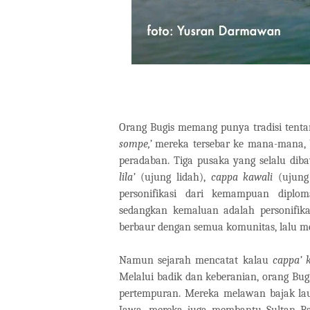
Orang Bugis memang punya tradisi tent
sompe,’
mereka tersebar ke mana-mana, 
peradaban. Tiga pusaka yang selalu diba
lila’
(ujung lidah),
cappa kawali
(ujung
personifikasi dari kemampuan diplom
sedangkan kemaluan adalah personifik
berbaur dengan semua komunitas, lalu me
Namun sejarah mencatat kalau
cappa’ 
Melalui badik dan keberanian, orang Bu
pertempuran. Mereka melawan bajak lau
Jawa, mereka juga membantu Sultan Ba