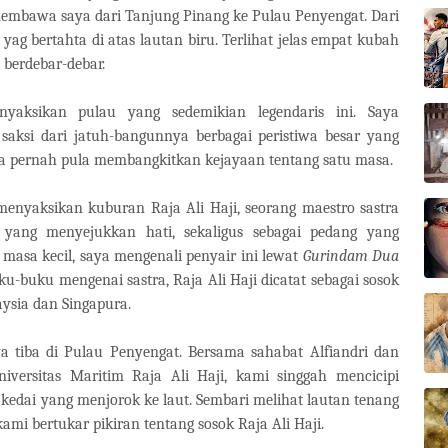
membawa saya dari Tanjung Pinang ke Pulau Penyengat. Dari
yag bertahta di atas lautan biru. Terlihat jelas empat kubah
 berdebar-debar.
yaksikan pulau yang sedemikian legendaris ini. Saya
aksi dari jatuh-bangunnya berbagai peristiwa besar yang
a pernah pula membangkitkan kejayaan tentang satu masa.
enyaksikan kuburan Raja Ali Haji, seorang maestro sastra
yang menyejukkan hati, sekaligus sebagai pedang yang
 masa kecil, saya mengenali penyair ini lewat
Gurindam Dua
uku-buku mengenai sastra, Raja Ali Haji dicatat sebagai sosok
ysia dan Singapura.
 tiba di Pulau Penyengat. Bersama sahabat Alfiandri dan
versitas Maritim Raja Ali Haji, kami singgah mencicipi
kedai yang menjorok ke laut. Sembari melihat lautan tenang
ami bertukar pikiran tentang sosok Raja Ali Haji.