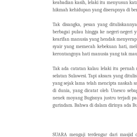
keabadian kasih, lelaki itu menyusun kata
hikmah kehidupan yang diserapnya di ber
Tak disangka, pesan yang dituliskannya
berbagai pulau hingga ke negeri-negeri 
kearifan manusia yang hendak menyerap 
syair yang memecah kebekuan hati, mele
kerontangnya hati manusia yang tak ma
Tak ada catatan kalau lelaki itu perna
selatan Sulawesi. Tapi aksara yang dituli
yang sejak lama telah mencipta naskah sa
di dunia, yang dicatat oleh Unesco seb
nenek moyang Bugisnya justru terjadi pada
gurindam. Bahwa di dalam dirinya ada Bu
SUARA mengaji terdengar dari masjid d