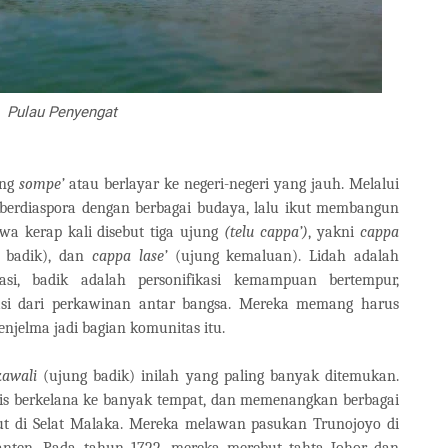
Pulau Penyengat
ang
sompe’
atau berlayar ke negeri-negeri yang jauh. Melalui
berdiaspora dengan berbagai budaya, lalu ikut membangun
wa kerap kali disebut tiga ujung
(telu cappa’)
, yakni
cappa
 badik), dan
cappa lase’
(ujung kemaluan). Lidah adalah
asi, badik adalah personifikasi kemampuan bertempur,
asi dari perkawinan antar bangsa. Mereka memang harus
njelma jadi bagian komunitas itu.
kawali
(ujung badik) inilah yang paling banyak ditemukan.
gis berkelana ke banyak tempat, dan memenangkan berbagai
t di Selat Malaka. Mereka melawan pasukan Trunojoyo di
nten. Pada tahun 1722, mereka merebut tahta Johor dan