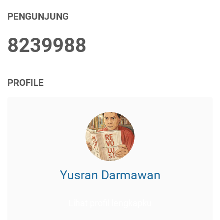
PENGUNJUNG
8
2
3
9
9
8
8
PROFILE
Yusran Darmawan
Lihat profil lengkapku