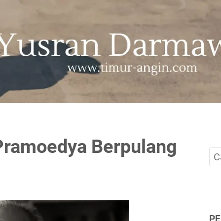
Pramoedya Berpulang
P