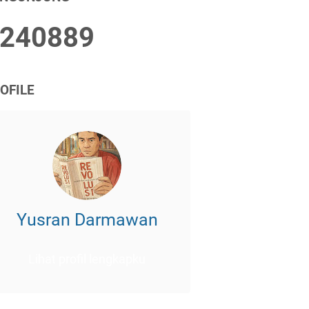
2
4
0
8
8
9
OFILE
Yusran Darmawan
Lihat profil lengkapku