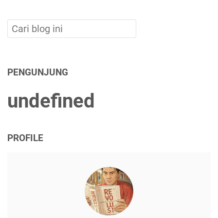
PENGUNJUNG
u
n
d
e
f
n
e
d
PROFILE