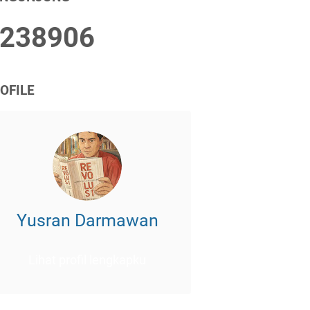
2
3
8
9
0
6
OFILE
Yusran Darmawan
Lihat profil lengkapku