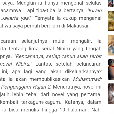
i saya. Mungkin ia hanya mengenal sekilas
acamnya. Tapi tiba-tiba ia bertanya,
"Kirain
 Jakarta yaa?"
Ternyata ia cukup mengenal
 bahwa saya pernah berdiam di Makassar.
caraan selanjutnya mulai mengalir. Ia
rita tentang lima serial Nibiru yang tengah
apnya.
“Rencananya, setiap tahun akan terbit
novel Nibiru.”
Lantas, setelah peluncuran
 ini, apa lagi yang akan dikeluarkannya?
ata ia akan mempublikasikan
Muhammad:
i Pengenggam Hujan 2
. Menurutnya, novel ini
jauh lebih tebal dari novel yang pertama.
kembali terkagum-kagum. Katanya, dalam
i ia bisa menulis hingga 10 halaman. Nah,