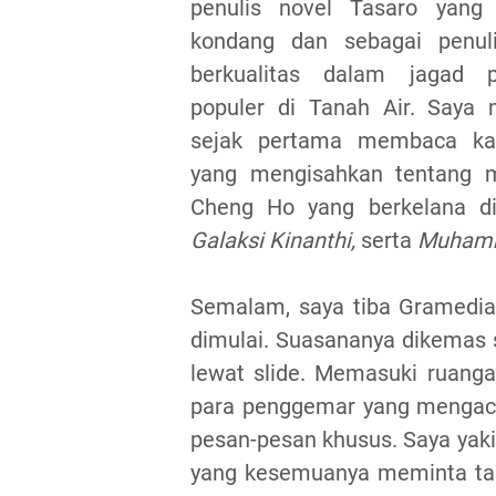
penulis novel Tasaro yan
kondang dan sebagai penuli
berkualitas dalam jagad p
populer di Tanah Air. Saya
sejak pertama membaca ka
yang mengisahkan tentang 
Cheng Ho yang berkelana d
Galaksi Kinanthi,
serta
Muhamm
Semalam, saya tiba Gramedi
dimulai. Suasananya dikemas s
lewat slide. Memasuki ruanga
para penggemar yang mengacu
pesan-pesan khusus. Saya yakin
yang kesemuanya meminta tan