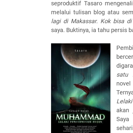
seproduktif Tasaro mengenal
melalui tulisan blog atau sem
lagi di Makassar. Kok bisa di
saya. Buktinya, ia tahu persis
Pembi
berce
digar
satu 
novel
Terny
Lelak
akan 
Saya 
sehar