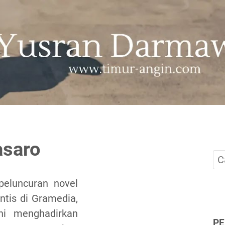
asaro
eluncuran novel
antis di Gramedia,
ni menghadirkan
P