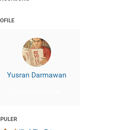
OFILE
Yusran Darmawan
Lihat profil lengkapku
PULER