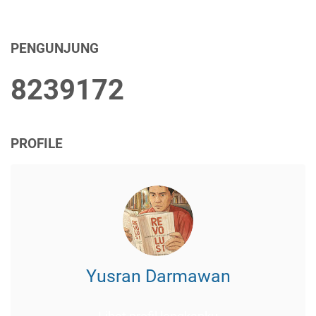
PENGUNJUNG
8
2
3
9
1
7
2
PROFILE
Yusran Darmawan