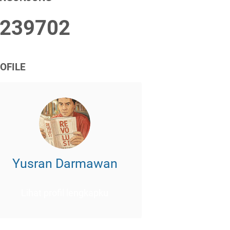
2
3
9
7
0
2
OFILE
Yusran Darmawan
Lihat profil lengkapku