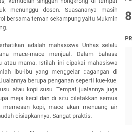
as, kemudian singgah nongkrong di tempat
duk menunggu dosen. Suasananya masih
8
gobrol bersama teman sekampung yaitu Mukmin
ng.
PR
perhatikan adalah mahasiswa Unhas selalu
ana mace-mace menjual. Dalam bahasa
 atau mama. Istilah ini dipakai mahasiswa
lah ibu-ibu yang menggelar dagangan di
Jualannya berupa penganan seperti kue-kue,
usu, atau kopi susu. Tempat jualannya juga
pa meja kecil dan di situ diletakkan semua
a memesan kopi, mace akan menuang air
udah disiapkannya. Sangat praktis.