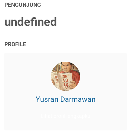
PENGUNJUNG
u
n
d
e
f
n
e
d
PROFILE
Yusran Darmawan
Lihat profil lengkapku